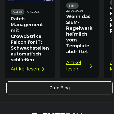
SIEM
17
22.06.2026
Guide
11.07.2026
F
Wenn das
Patch
S
SIEM-
Management
M
Regelwerk
mit
R
heimlich
CrowdStrike
vom
Falcon for IT:
Template
Schwachstellen
abdriftet
automatisch
schließen
Artikel
A
Artikel lesen
lesen
l
Zum Blog